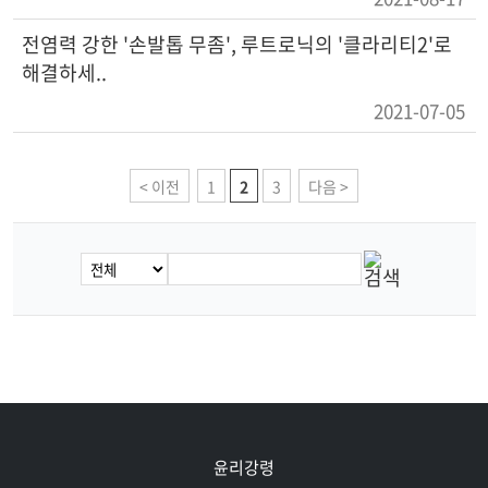
전염력 강한 '손발톱 무좀', 루트로닉의 '클라리티2'로
해결하세..
2021-07-05
< 이전
1
2
3
다음 >
윤리강령