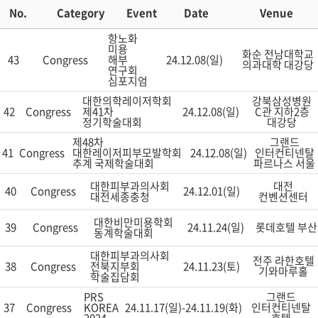
No.
Category
Event
Date
Venue
항노화
미용
화순 전남대학교
43
Congress
해부
24.12.08(일)
의과대학 대강당
연구회
심포지엄
대한의학레이저학회
강북삼성병원
42
Congress
제41차
24.12.08(일)
C관 지하2층
정기학술대회
대강당
제48차
그랜드
41
Congress
대한레이저피부모발학회
24.12.08(일)
인터컨티넨탈
추계 국제학술대회
파르나스 서울
대한피부과의사회
대전
40
Congress
24.12.01(일)
대전세종충청
컨벤션센터
대한비만미용학회
39
Congress
24.11.24(일)
롯데호텔 부산
동계학술대회
대한피부과의사회
전주 라한호텔
38
Congress
전북지부회
24.11.23(토)
기와마루홀
학술집담회
PRS
그랜드
37
Congress
KOREA
24.11.17(일)-24.11.19(화)
인터컨티넨탈