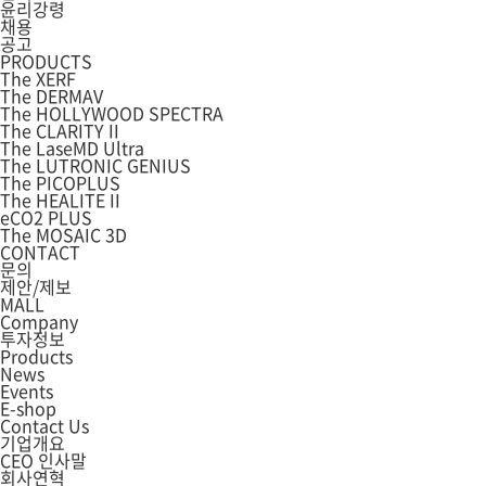
윤리강령
채용
공고
PRODUCTS
The XERF
The DERMAV
The HOLLYWOOD SPECTRA
The CLARITY II
The LaseMD Ultra
The LUTRONIC GENIUS
The PICOPLUS
The HEALITE II
eCO2 PLUS
The MOSAIC 3D
CONTACT
문의
제안/제보
MALL
Company
투자정보
Products
News
Events
E-shop
Contact Us
기업개요
CEO 인사말
회사연혁