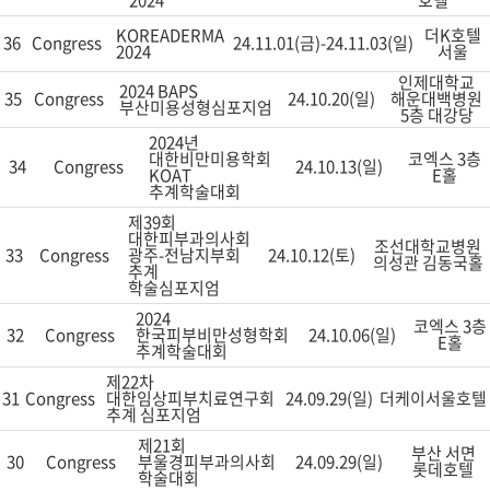
2024
호텔
KOREADERMA
더K호텔
36
Congress
24.11.01(금)-24.11.03(일)
2024
서울
인제대학교
2024 BAPS
35
Congress
24.10.20(일)
해운대백병원
부산미용성형심포지엄
5층 대강당
2024년
대한비만미용학회
코엑스 3층
34
Congress
24.10.13(일)
KOAT
E홀
추계학술대회
제39회
대한피부과의사회
조선대학교병원
33
Congress
광주-전남지부회
24.10.12(토)
의성관 김동국홀
추계
학술심포지엄
2024
코엑스 3층
32
Congress
한국피부비만성형학회
24.10.06(일)
E홀
추계학술대회
제22차
31
Congress
대한임상피부치료연구회
24.09.29(일)
더케이서울호텔
추계 심포지엄
제21회
부산 서면
30
Congress
부울경피부과의사회
24.09.29(일)
롯데호텔
학술대회