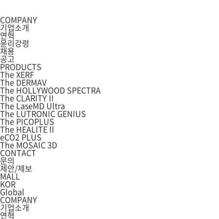
COMPANY
기업소개
연혁
윤리강령
채용
공고
PRODUCTS
The XERF
The DERMAV
The HOLLYWOOD SPECTRA
The CLARITY II
The LaseMD Ultra
The LUTRONIC GENIUS
The PICOPLUS
The HEALITE II
eCO2 PLUS
The MOSAIC 3D
CONTACT
문의
제안/제보
MALL
KOR
Global
COMPANY
기업소개
연혁