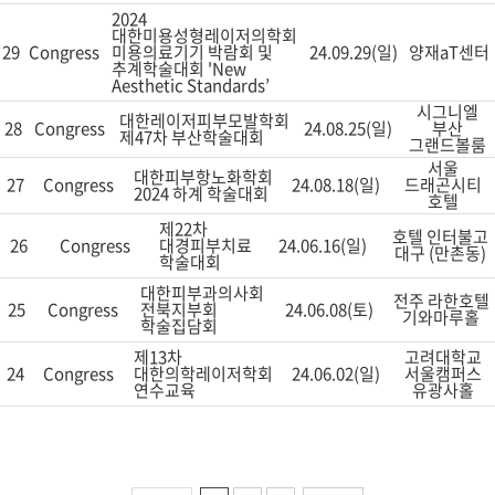
2024
대한미용성형레이저의학회
29
Congress
미용의료기기 박람회 및
24.09.29(일)
양재aT센터
추계학술대회 'New
Aesthetic Standards’
시그니엘
대한레이저피부모발학회
28
Congress
24.08.25(일)
부산
제47차 부산학술대회
그랜드볼룸
서울
대한피부항노화학회
27
Congress
24.08.18(일)
드래곤시티
2024 하계 학술대회
호텔
제22차
호텔 인터불고
26
Congress
대경피부치료
24.06.16(일)
대구 (만촌동)
학술대회
대한피부과의사회
전주 라한호텔
25
Congress
전북지부회
24.06.08(토)
기와마루홀
학술집담회
제13차
고려대학교
24
Congress
대한의학레이저학회
24.06.02(일)
서울캠퍼스
연수교육
유광사홀