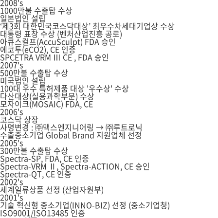
2008's
1000만불 수출탑 수상
일본법인 설립
‘제3회 대한민국코스닥대상’ 최우수차세대기업상 수상
대통령 표창 수상 (벤처산업진흥 공로)
아큐스컬프(AccuSculpt) FDA 승인
에코투(eCO2), CE 인증
SPCETRA VRM Ⅲ CE , FDA 승인
2007's
500만불 수출탑 수상
미국법인 설립
100대 우수 특허제품 대상 '우수상' 수상
다산대상(실용과학부문) 수상
모자이크(MOSAIC) FDA, CE
2006's
코스닥 상장
사명변경 : ㈜맥스엔지니어링 → ㈜루트로닉
수출중소기업 Global Brand 지원업체 선정
2005's
300만불 수출탑 수상
Spectra-SP, FDA, CE 인증
Spectra-VRM Ⅱ, Spectra-ACTION, CE 승인
Spectra-QT, CE 인증
2002's
세계일류상품 선정 (산업자원부)
2001's
기술 혁신형 중소기업(INNO-BIZ) 선정 (중소기업청)
ISO9001/ISO13485 인증