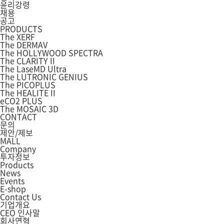
윤리강령
채용
공고
PRODUCTS
The XERF
The DERMAV
The HOLLYWOOD SPECTRA
The CLARITY II
The LaseMD Ultra
The LUTRONIC GENIUS
The PICOPLUS
The HEALITE II
eCO2 PLUS
The MOSAIC 3D
CONTACT
문의
제안/제보
MALL
Company
투자정보
Products
News
Events
E-shop
Contact Us
기업개요
CEO 인사말
회사연혁