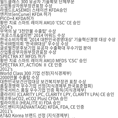
월드클래스 300 유공자 기술확보 단체부문
산업통상자원부장관표창 수상
라셈드(LASEMD) 스테이션 KFDA승인
엔커브(enCurve) KFDA 허가
PICO+4 KFDA허가
황반 치료 스마트 레이저 AM10 ‘CSC’ CE 승인
2014's
무역의 날 '3천만불 수출탑' 수상
'프로스트&설리번' 2014 어워드 수상
한국소비자학회 '2014 대한민국경영대상' 기술혁신경영 대상 수상
한국IR협의회 '한국IR대상' 우수상 수상
글로벌전문후보기업 유공자 수출확대 우수기업 분야
산업통상부자원부장관표창 수상
SPECTRA XT MFDS 허가
황반 치료 스마트 레이저 AM10 MFDS ‘CSC’ 승인
SPECTRA XT, ACTION Ⅱ CE 인증
2012's
World Class 300 기업 선정(지식경제부)
2000만불 수출탑 수상
대한민국보건산업대상 보건복지부장관 표창 수상
품질경쟁력 우수기업 선정(지식경제부,한국표준협회)
한국서비스 품질 우수기업 인증 획득(지식경제부)
클라리티 (CLARITY LPC, CLARITY LPY, CLARITY LPA) CE 승인
에코투(eCO2, eCO2 Plus) CFDA 승인
힐라이트II (HEALITE II) FDA 승인
어드밴티지(ADVANTAGE) KFDA, FDA, CE 인증
2011's
AT&D Korea 브랜드 선정 (지식경제부)