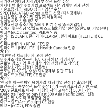
국가생산성대상 지식경제부 장관 표창 수상
차세대 백내장 수술기법 프로젝트 지식경제부 과제 선정
기술보증기금 'KIBO 성공기업상' 수상
SPECTRA, AT&D Korea 브랜드 선정 (지식경제부)
생산성향상 우수기업 지정(지식경제부)
성실납세자 선정(경기도)
경영혁신형 중소기업(MAIN-BIZ) 선정(중소기업청)
일하기 좋은직장 ‘잡월드 베스트 600기업’ 선정(조선일보, 기업은행)
에코투(eCO2 Limited) PMDA 인증
솔라리(SOLARI), 클라리아(CLARIA), 힐라이트II (HELITE II) CE
인증
인피니(INFINI) KFDA, CE인증
힐라이트II (HEALITE II) Health Canada 인증
2010's
'황반변성 치료레이저' 과제 선정
우수제조기술연구센터(ATC) 지정 (지식경제부)
글로벌 강소기업 육성대상 기업 선정 (중소기업청)
수출강소기업 선정(기업은행)
글로벌 IT-CEO상 수상(지식경제부 장관 표창)
힐라이트(HEALITE) CE 인증
2009's
‘한국형 히든챔피언 육성사업’ 대상기업 선정 (수출입은행)
보건복지가족부장관 표창 수상 (국가 공공의료사업 지원 공로)
‘2009 딜로이트 아시아 태평양 지역 고속성장 500대 기업
(Deloitte Technology Fast 500 Asia Pacific 2009)’ 선정
벤처기업 사회적 책임경영 인증
아큐스컬프(AccuSculpt) CE 인증
에코투(eCO2), FDA 승인