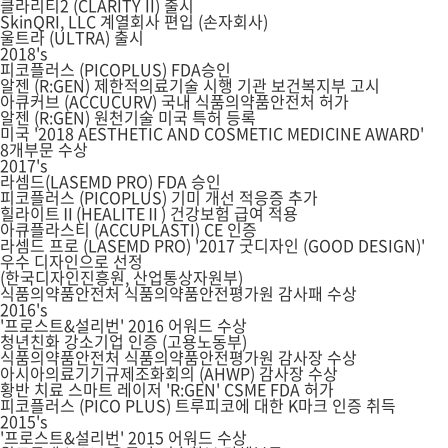
클라리티2 (CLARITY II) 출시
SkinQRI, LLC 계열회사 편입 (손자회사)
울트라 (ULTRA) 출시
2018's
피코플러스 (PICOPLUS) FDA승인
알젠 (R:GEN) 제한적의료기술 시행 기관 보건복지부 고시
아큐커브 (ACCUCURV) 국내 식품의약품안전처 허가
알젠 (R:GEN) 원천기술 미국 특허 등록
미국 '2018 AESTHETIC AND COSMETIC MEDICINE AWARD'
8개부문 수상
2017's
라셈드(LASEMD PRO) FDA 승인
피코플러스 (PICOPLUS) 기미 개선 적응증 추가
힐라이트Ⅱ(HEALITEⅡ) 건강보험 급여 적용
아큐플라스티 (ACCUPLASTI) CE 인증
라셈드 프로 (LASEMD PRO) '2017 굿디자인 (GOOD DESIGN)'
우수 디자인으로 선정
(한국디자인진흥원, 산업통상자원부)
식품의약품안전처 식품의약품안전평가원 감사패 수상
2016's
'프로스트&설리번' 2016 어워드 수상
청년친화 강소기업 인증 (고용노동부)
식품의약품안전처 식품의약품안전평가원 감사장 수상
아시아의료기기규제조화회의 (AHWP) 감사장 수상
황반 치료 스마트 레이저 'R:GEN' CSME FDA 허가
피코플러스 (PICO PLUS) 트루피코에 대한 K마크 인증 취득
2015's
'프로스트&설리번' 2015 어워드 수상