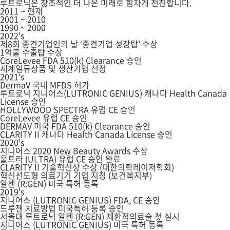
루트로닉은 창조적인 더 나은 미래로 힘차게 전진합니다.
2011 ~ 현재
2001 ~ 2010
1990 ~ 2000
2022's
제8회 중견기업인의 날 ‘중견기업 성장탑’ 수상
1억불 수출탑 수상
CoreLevee FDA 510(k) Clearance 승인
세계일류상품 및 생산기업 선정
2021's
DermaV 국내 MFDS 허가
루트로닉 지니어스(LUTRONIC GENIUS) 캐나다 Health Canada
License 승인
HOLLYWOOD SPECTRA 유럽 CE 승인
CoreLevee 유럽 CE 승인
DERMAV 미국 FDA 510(k) Clearance 승인
CLARITY II 캐나다 Health Canada License 승인
2020's
지니어스 2020 New Beauty Awards 수상
울트라 (ULTRA) 유럽 CE 승인 완료
CLARITY II 기술혁신상 수상 (대한의학레이저학회)
혁신선도형 의료기기 기업 지정 (보건복지부)
알젠 (R:GEN) 미국 특허 등록
2019's
지니어스 (LUTRONIC GENIUS) FDA, CE 승인
드루젠 치료방법 미국특허 등록 승인
서울대 루트로닉 알젠 (R:GEN) 제한적의료술 첫 실시
지니어스 (LUTRONIC GENIUS) 미국 특허 등록