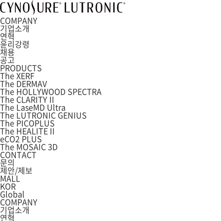
COMPANY
기업소개
연혁
윤리강령
채용
공고
PRODUCTS
The XERF
The DERMAV
The HOLLYWOOD SPECTRA
The CLARITY II
The LaseMD Ultra
The LUTRONIC GENIUS
The PICOPLUS
The HEALITE II
eCO2 PLUS
The MOSAIC 3D
CONTACT
문의
제안/제보
MALL
KOR
Global
COMPANY
기업소개
연혁